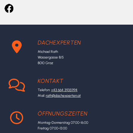
DACHEXPERTEN

Michael Rath
Wassergasse 8/5
8010 Graz
KONTAKT

Telefon:
+43 664 3935994
Mail:
rath@dachexperten.at
ÖFFNUNGSZEITEN

Montag-Donnerstag 07:00-16:00
Freitag 07:00-13:00